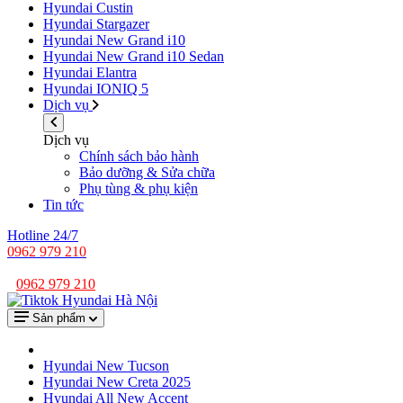
Hyundai Custin
Hyundai Stargazer
Hyundai New Grand i10
Hyundai New Grand i10 Sedan
Hyundai Elantra
Hyundai IONIQ 5
Dịch vụ
Dịch vụ
Chính sách bảo hành
Bảo dưỡng & Sửa chữa
Phụ tùng & phụ kiện
Tin tức
Hotline 24/7
0962 979 210
Ô số 2 lô 1 Cụm CN Lai Xá, xã Hoài Đức, TP Hà Nội
0962 979 210
Sản phẩm
Hyundai New Tucson
Hyundai New Creta 2025
Hyundai All New Accent