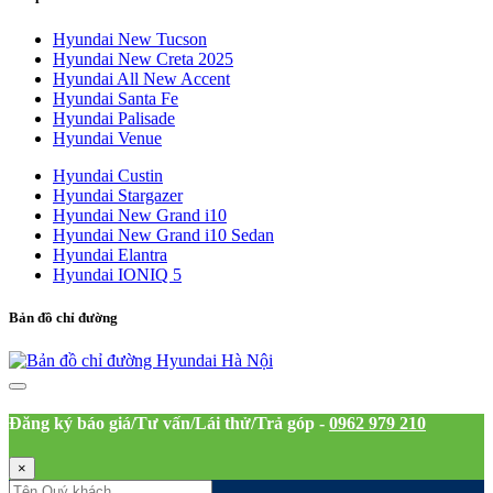
Hyundai New Tucson
Hyundai New Creta 2025
Hyundai All New Accent
Hyundai Santa Fe
Hyundai Palisade
Hyundai Venue
Hyundai Custin
Hyundai Stargazer
Hyundai New Grand i10
Hyundai New Grand i10 Sedan
Hyundai Elantra
Hyundai IONIQ 5
Bản đồ chỉ đường
Đăng ký báo giá/Tư vấn/Lái thử/Trả góp -
0962 979 210
×