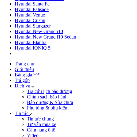
Hyundai Santa Fe
Hyundai Palisade
Hyundai Venue
Hyundai Custin
Hyundai Stargazer
Hyundai New Grand i10
Hyundai New Grand i10 Sedan
Hyundai Elantra
Hyundai IONIQ 5
Trang chủ
Giới thiệu
Bảng giá ᴴᴼᵀ
Trả góp
Dịch vụ
Tra cứu lịch bảo dưỡng
Chính sách bảo hành
Bảo dưỡng & Sửa chữa
Phụ tùng & phụ kiện
Tin tức
Tin tức chung
Tư vấn mua xe
Cẩm nang ô tô
Video