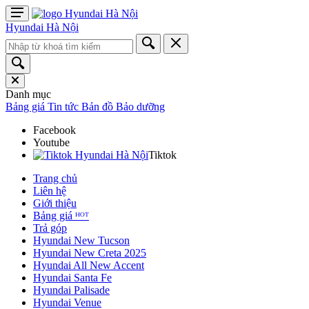
Hyundai Hà Nội
Danh mục
Bảng giá
Tin tức
Bản đồ
Bảo dưỡng
Facebook
Youtube
Tiktok
Trang chủ
Liên hệ
Giới thiệu
Bảng giá ᴴᴼᵀ
Trả góp
Hyundai New Tucson
Hyundai New Creta 2025
Hyundai All New Accent
Hyundai Santa Fe
Hyundai Palisade
Hyundai Venue