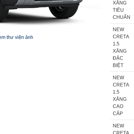
XĂNG
TIÊU
CHUẨN
NEW
CRETA
em thư viện ảnh
1.5
XĂNG
ĐẶC
BIỆT
NEW
CRETA
1.5
XĂNG
CAO
CẤP
NEW
CRETA