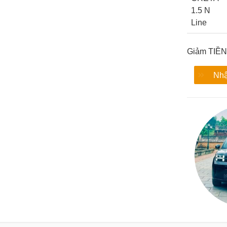
1.5 N
Line
Giảm TIỀN
Nhậ