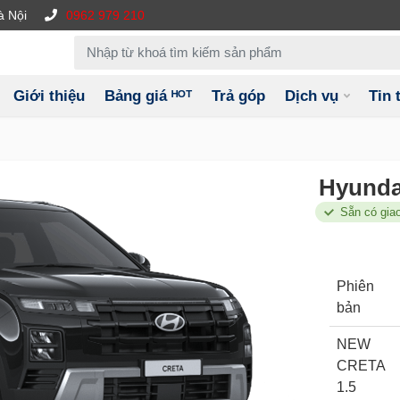
à Nội
0962 979 210
Giới thiệu
Bảng giá ᴴᴼᵀ
Trả góp
Dịch vụ
Tin 
Hyunda
Sẵn có gia
Phiên
bản
NEW
CRETA
1.5