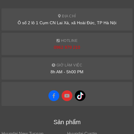
ĐỊA CHỈ
Ô số 2 lô 1 Cụm CN Lai Xá, xã Hoài Đức, TP Hà Nội
HOTLINE
0962 979 210
GIỜ LÀM VIỆC
8h AM - 5h00 PM
Sản phẩm
Hyundai New Tucson
Hyundai Custin