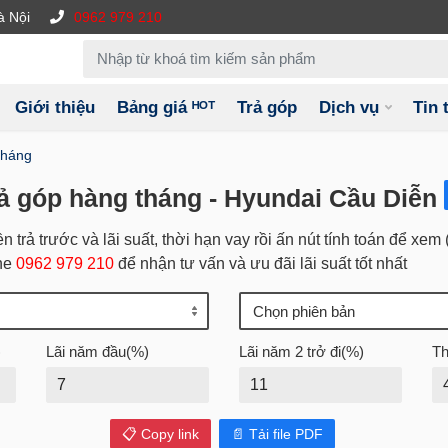
à Nội
0962 979 210
Giới thiệu
Bảng giá ᴴᴼᵀ
Trả góp
Dịch vụ
Tin 
tháng
rả góp hàng tháng - Hyundai Cầu Diễn
ền trả trước và lãi suất, thời hạn vay rồi ấn nút tính toán để xe
ine
0962 979 210
để nhận tư vấn và ưu đãi lãi suất tốt nhất
)
Lãi năm đầu(%)
Lãi năm 2 trở đi(%)
Th
📋 Copy link
📄 Tải file PDF