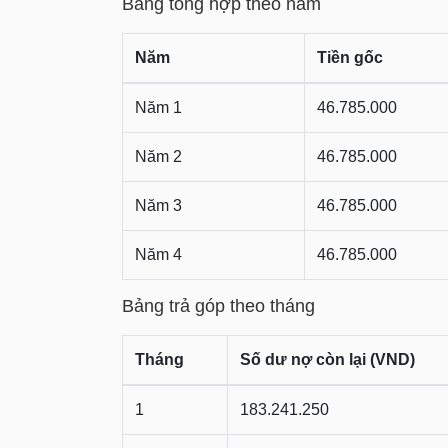
Bảng tổng hợp theo năm
Năm
Tiền gốc
Năm 1
46.785.000
Năm 2
46.785.000
Năm 3
46.785.000
Năm 4
46.785.000
Bảng trả góp theo tháng
Tháng
Số dư nợ còn lại (VND)
1
183.241.250