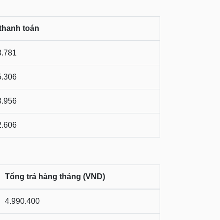
thanh toán
3.781
5.306
8.956
2.606
Tổng trả hàng tháng (VND)
4.990.400