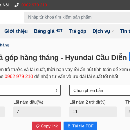
à Nội
0962 979 210
Giới thiệu
Bảng giá ᴴᴼᵀ
Trả góp
Dịch vụ
Tin 
tháng
rả góp hàng tháng - Hyundai Cầu Diễn
ền trả trước và lãi suất, thời hạn vay rồi ấn nút tính toán để xe
ine
0962 979 210
để nhận tư vấn và ưu đãi lãi suất tốt nhất
)
Lãi năm đầu(%)
Lãi năm 2 trở đi(%)
Th
📋 Copy link
📄 Tải file PDF